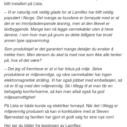
blitt installert på Lista.
– Vi er naturlig nok veldig glade for at Lamiflex har blitt veldig
populært i Norge. Det mange av kundene er fornøyde med er at
det er en trinnlydsdempende løsning, men at den likevel er
lavtbyggende. Mange kan nå legge varmekabler uten å heve
dørene, i rom hvor man på grunn av dette tidligere har brukt
annen type oppvarmning.
Som produktsjef er det garantert mange detaljer du ønsker å
trekke frem. Men dersom du skal ta med noe som ikke alle tenker
på, hva vil det være?
– Det jeg vil fremheve er at vi har fokus på miljø. Selve
produktene er miljøvennlige, og våre varmekabler har ingen
elektromagnetisk stråling. Vi har også jobbet med emballasjen, så
nå er til og med den miljøvennlig. Så i tillegg til at man får en
behagelig komfortvarme, så kan man altså også ha god
miljøsamvittighet!
På Lista er både kunde og elektriker fornøyd. Når det i tillegg er
miljøvennlig produsert så kan vi konkludere med at Steven
Bjørnestad og familien har gjort et godt valg for sine nye rom!
Her ser du bilder fra leggingen av Lamiflex: