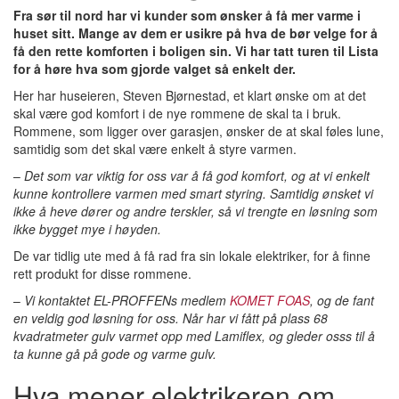
Fra sør til nord har vi kunder som ønsker å få mer varme i
huset sitt. Mange av dem er usikre på hva de bør velge for å
få den rette komforten i boligen sin. Vi har tatt turen til Lista
for å høre hva som gjorde valget så enkelt der.
Her har huseieren, Steven Bjørnestad, et klart ønske om at det
skal være god komfort i de nye rommene de skal ta i bruk.
Rommene, som ligger over garasjen, ønsker de at skal føles lune,
samtidig som det skal være enkelt å styre varmen.
–
Det som var viktig for oss var å få god komfort, og at vi enkelt
kunne kontrollere varmen med smart styring. Samtidig ønsket vi
ikke å heve dører og andre terskler, så vi trengte en løsning som
ikke bygget mye i høyden.
De var tidlig ute med å få rad fra sin lokale elektriker, for å finne
rett produkt for disse rommene.
–
Vi kontaktet EL-PROFFENs medlem
KOMET FOAS
, og de fant
en veldig god løsning for oss. Når har vi fått på plass 68
kvadratmeter gulv varmet opp med Lamiflex, og gleder osss til å
ta kunne gå på gode og varme gulv.
Hva mener elektrikeren om