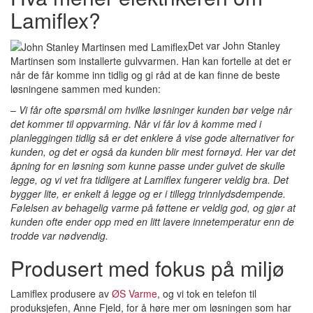
Lamiflex?
Det var John Stanley
Martinsen som installerte gulvvarmen. Han kan fortelle at det er
når de får komme inn tidlig og gi råd at de kan finne de beste
løsningene sammen med kunden:
–
Vi får ofte spørsmål om hvilke løsninger kunden bør velge når
det kommer til oppvarming. Når vi får lov å komme med i
planleggingen tidlig så er det enklere å vise gode alternativer for
kunden, og det er også da kunden blir mest fornøyd. Her var det
åpning for en løsning som kunne passe under gulvet de skulle
legge, og vi vet fra tidligere at Lamiflex fungerer veldig bra. Det
bygger lite, er enkelt å legge og er i tillegg trinnlydsdempende.
Følelsen av behagelig varme på føttene er veldig god, og gjør at
kunden ofte ender opp med en litt lavere innetemperatur enn de
trodde var nødvendig.
Produsert med fokus på miljø
Lamiflex produsere av
ØS Varme
, og vi tok en telefon til
produksjefen, Anne Fjeld, for å høre mer om løsningen som har