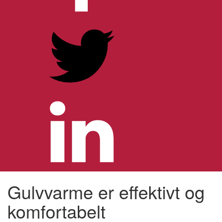
Gulvvarme er effektivt og
komfortabelt