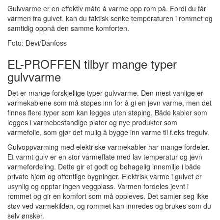
Gulvvarme er en effektiv måte å varme opp rom på. Fordi du får
varmen fra gulvet, kan du faktisk senke temperaturen i rommet og
samtidig oppnå den samme komforten.
Foto: Devi/Danfoss
EL-PROFFEN tilbyr mange typer
gulvvarme
Det er mange forskjellige typer gulvvarme. Den mest vanlige er
varmekablene som må støpes inn for å gi en jevn varme, men det
finnes flere typer som kan legges uten støping. Både kabler som
legges i varmebestandige plater og nye produkter som
varmefolie, som gjør det mulig å bygge inn varme til f.eks tregulv.
Gulvoppvarming med elektriske varmekabler har mange fordeler.
Et varmt gulv er en stor varmeflate med lav temperatur og jevn
varmefordeling. Dette gir et godt og behagelig innemiljø i både
private hjem og offentlige bygninger. Elektrisk varme i gulvet er
usynlig og opptar ingen veggplass. Varmen fordeles jevnt i
rommet og gir en komfort som må oppleves. Det samler seg ikke
støv ved varmekilden, og rommet kan innredes og brukes som du
selv ønsker.